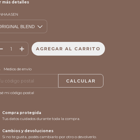
r más detalles
NHAASEN
CAMBIAR CP
regas para el CP:
Medios de envío
CALCULAR
sé mi código postal
Compra protegida
Tus datos cuidados durante toda la compra.
Cambios y devoluciones
Si no te gusta, podés cambiarlo por otro o devolverlo.