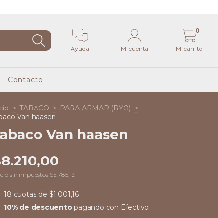
0
Ayuda
Mi cuenta
Mi carrito
Contacto
cio
>
TABACO
>
PARA ARMAR (RYO)
>
baco Van haasen
abaco Van haasen
$8.210,00
cio sin impuestos
$6.785,12
18
cuotas de
$1.001,16
10% de descuento
pagando con Efectivo