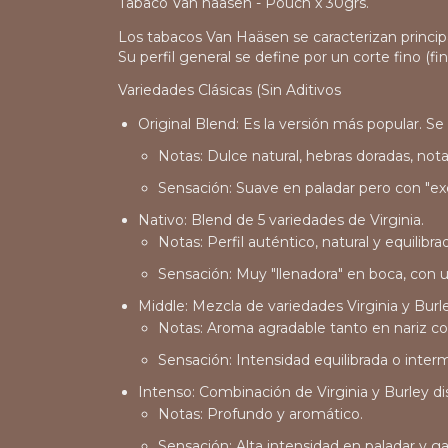
Tabaco Van haasen - Pouch x 30grs.
Los tabacos
Van Haäsen
se caracterizan princi
Su perfil general se define por un corte fino (f
Variedades Clásicas (Sin Aditivos
Original Blend
: Es la versión más popular. S
Notas
: Dulce natural, hebras doradas, not
Sensación
: Suave en paladar pero con "ex
Nativo
: Blend de 5 variedades de Virginia.
Notas
: Perfil auténtico, natural y equilibra
Sensación
: Muy "llenadora" en boca, con u
Middle
: Mezcla de variedades Virginia y Burl
Notas
: Aroma agradable tanto en nariz co
Sensación
: Intensidad equilibrada o inter
Intenso
: Combinación de Virginia y Burley 
Notas
: Profundo y aromático.
Sensación
: Alta intensidad en paladar y 