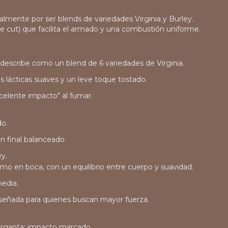
palmente por ser blends de variedades
Virginia
y
Burley
.
ine cut) que facilita el armado y una combustión uniforme.
e describe como un blend de 6 variedades de Virginia.
as lácticas suaves y un leve toque tostado.
celente impacto" al fumar.
do.
n final balanceado.
ey.
mo en boca, con un equilibrio entre cuerpo y suavidad.
media.
diseñada para quienes buscan mayor fuerza.
garganta; impacto marcado.