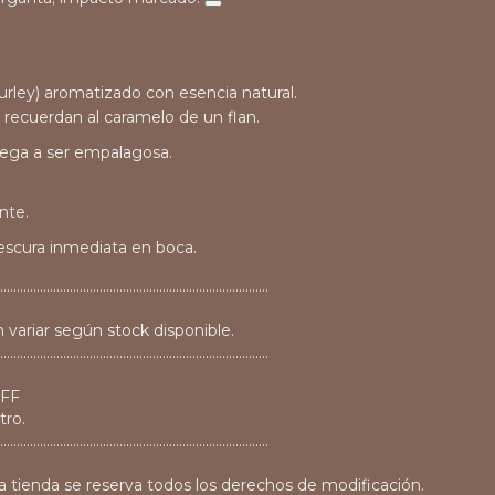
Burley) aromatizado con esencia natural.
e recuerdan al
caramelo de un flan
.
lega a ser empalagosa.
nte.
rescura inmediata en boca.
.................................................................................
 variar según stock disponible.
.................................................................................
OFF
tro.
.................................................................................
a tienda se reserva todos los derechos de modificación.