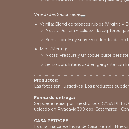
Variedades Saborizadas
Vainilla
: Blend de tabacos rubios (Virginia y 
Notas
: Dulzura y calidez; descriptores qu
Sensación
: Muy suave y redondeada, no l
Mint (Menta)
:
Notas
: Frescura y un toque dulce persiste
Sensación
: Intensidad en garganta con f
..............................................................................................................
Productos:
Las fotos son ilustrativas. Los productos pueden
..............................................................................................................
Forma de entrega:
Se puede retirar por nuestro local CASA PETR
ubicado en Rivadavia 399 esq. Catamarca - Cen
..............................................................................................................
CASA PETROFF
Es una marca exclusiva de Casa Petroff. Nuestr