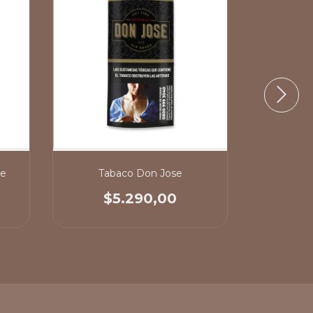
ce
Tabaco Don Jose
Ta
$5.290,00
$