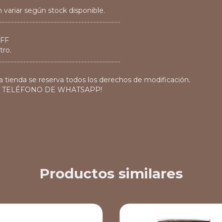
 variar según stock disponible.
.................................................................................
OFF
tro.
.................................................................................
a tienda se reserva todos los derechos de modificación.
O TELÉFONO DE WHATSAPP!
Productos similares