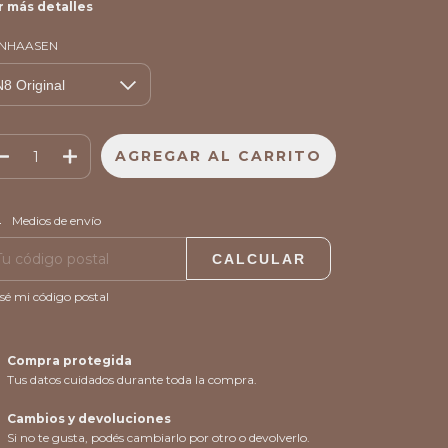
r más detalles
NHAASEN
CAMBIAR CP
regas para el CP:
Medios de envío
CALCULAR
sé mi código postal
Compra protegida
Tus datos cuidados durante toda la compra.
Cambios y devoluciones
Si no te gusta, podés cambiarlo por otro o devolverlo.