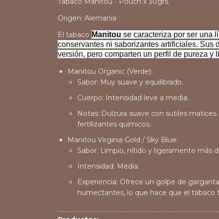
Tabaco Manitou - Pouch x 30grs.
Origen: Alemania
El tabaco
Manitou
se caracteriza por ser una l
conservantes ni saborizantes artificiales. Sus
versión, pero comparten un perfil de pureza y 
Manitou Organic (Verde):
Sabor:
Muy suave y equilibrado.
Cuerpo:
Intensidad leve a media.
Notas:
Dulzura suave con sutiles matices te
fertilizantes químicos.
Manitou Virginia Gold / Sky Blue:
Sabor:
Limpio, nítido y ligeramente más d
Intensidad:
Media.
Experiencia:
Ofrece un golpe de garganta (
humectantes, lo que hace que el tabaco t
..............................................................................................................