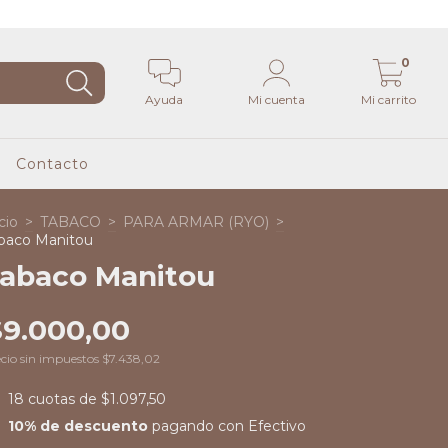
0
Ayuda
Mi cuenta
Mi carrito
Contacto
cio
>
TABACO
>
PARA ARMAR (RYO)
>
baco Manitou
abaco Manitou
$9.000,00
cio sin impuestos
$7.438,02
18
cuotas de
$1.097,50
10% de descuento
pagando con Efectivo