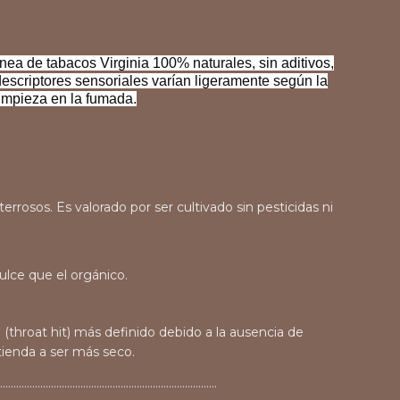
ínea de tabacos Virginia 100% naturales, sin aditivos,
 descriptores sensoriales varían ligeramente según la
limpieza en la fumada.
rrosos. Es valorado por ser cultivado sin pesticidas ni
ulce que el orgánico.
throat hit) más definido debido a la ausencia de
ienda a ser más seco.
.................................................................................