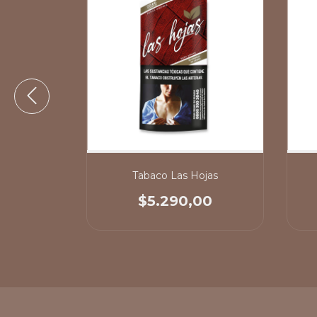
ri
Tabaco Las Hojas
00
$5.290,00