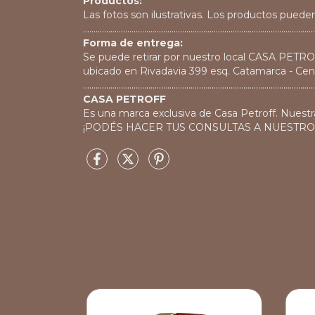
Productos:
Las fotos son ilustrativas. Los productos pueden
..............................................................................................................
Forma de entrega:
Se puede retirar por nuestro local CASA PETR
ubicado en Rivadavia 399 esq. Catamarca - Cen
..............................................................................................................
CASA PETROFF
Es una marca exclusiva de Casa Petroff. Nuestr
¡PODÉS HACER TUS CONSULTAS A NUESTR