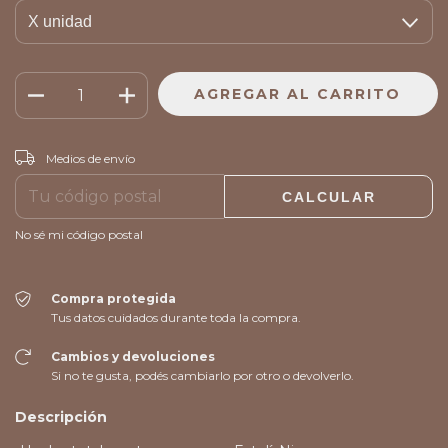
CAMBIAR CP
Entregas para el CP:
Medios de envío
CALCULAR
No sé mi código postal
Compra protegida
Tus datos cuidados durante toda la compra.
Cambios y devoluciones
Si no te gusta, podés cambiarlo por otro o devolverlo.
Descripción