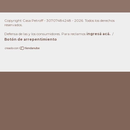
Copyright Casa Petroff - 30707484248 - 2026. Todos los derechos
reservados.
Defensa de las y los consumidores. Para reclamos
ingresá acá.
/
Botón de arrepentimiento