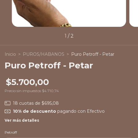
1
/
2
Inicio
>
PUROS/HABANOS
>
Puro Petroff - Petar
Puro Petroff - Petar
$5.700,00
Precio sin impuestos
$4.710,74
18
cuotas de
$695,08
10% de descuento
pagando con Efectivo
Ver más detalles
Petroff