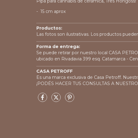
Pipa para cannabis de cerámica, Tres Hongoss!
- 15 cm aprox
..............................................................................................................
Productos:
Las fotos son ilustrativas. Los productos pueden
..............................................................................................................
Forma de entrega:
Se puede retirar por nuestro local CASA PETR
ubicado en Rivadavia 399 esq. Catamarca - Cen
..............................................................................................................
CASA PETROFF
Es una marca exclusiva de Casa Petroff. Nuestr
¡PODÉS HACER TUS CONSULTAS A NUESTR