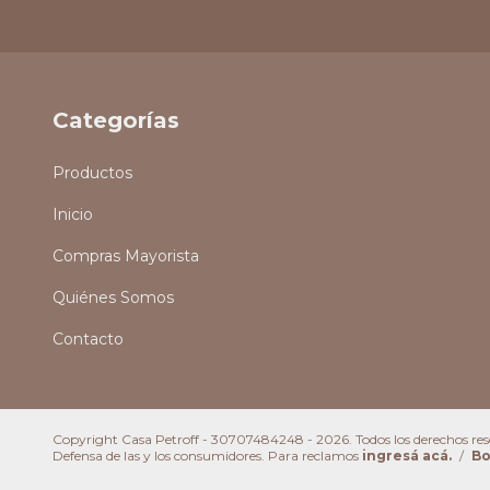
Categorías
Productos
Inicio
Compras Mayorista
Quiénes Somos
Contacto
Copyright Casa Petroff - 30707484248 - 2026. Todos los derechos res
Defensa de las y los consumidores. Para reclamos
ingresá acá.
/
Bo