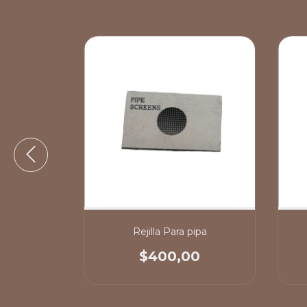
Metal
Rejilla Para pipa
00
$400,00