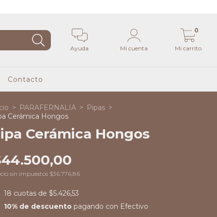
0
Ayuda
Mi cuenta
Mi carrito
Contacto
cio
>
PARAFERNALIA
>
Pipas
>
pa Cerámica Hongos
ipa Cerámica Hongos
$44.500,00
cio sin impuestos
$36.776,86
18
cuotas de
$5.426,53
10% de descuento
pagando con Efectivo