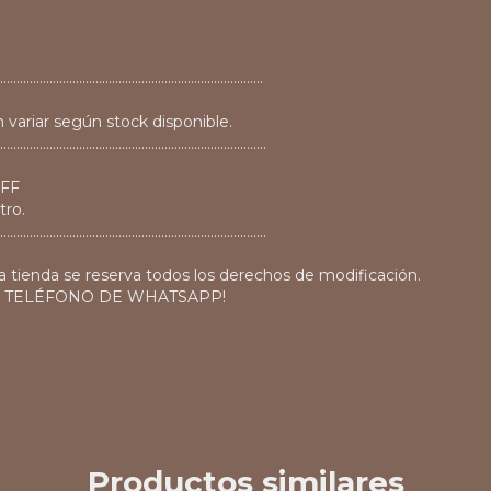
................................................................................
 variar según stock disponible.
.................................................................................
OFF
tro.
.................................................................................
a tienda se reserva todos los derechos de modificación.
O TELÉFONO DE WHATSAPP!
Productos similares