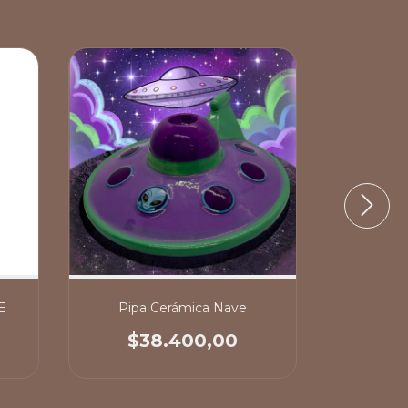
E
Pipa Cerámica Nave
Pipa de
$38.400,00
$