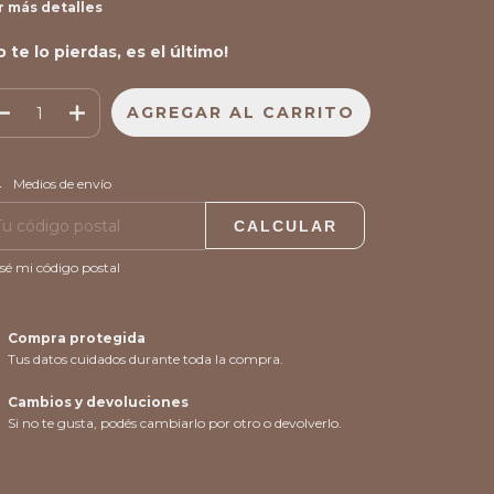
r más detalles
o te lo pierdas, es el último!
CAMBIAR CP
regas para el CP:
Medios de envío
CALCULAR
sé mi código postal
Compra protegida
Tus datos cuidados durante toda la compra.
Cambios y devoluciones
Si no te gusta, podés cambiarlo por otro o devolverlo.