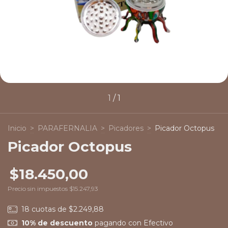
1
/
1
Inicio
>
PARAFERNALIA
>
Picadores
>
Picador Octopus
Picador Octopus
$18.450,00
Precio sin impuestos
$15.247,93
18
cuotas de
$2.249,88
10% de descuento
pagando con Efectivo