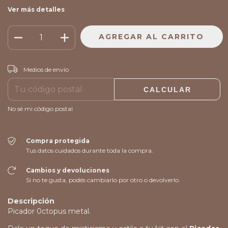
Ver más detalles
CAMBIAR CP
Entregas para el CP:
Medios de envío
CALCULAR
No sé mi código postal
Compra protegida
Tus datos cuidados durante toda la compra.
Cambios y devoluciones
Si no te gusta, podés cambiarlo por otro o devolverlo.
Descripción
Picador 0ctopus metal.