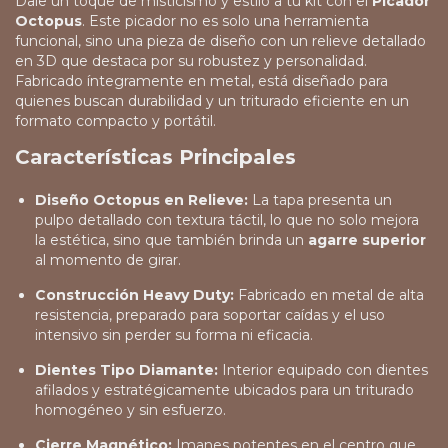
Dale un toque de misticismo y estilo a tu kit con el
Picador
Octopus
. Este picador no es solo una herramienta
funcional, sino una pieza de diseño con un relieve detallado
en 3D que destaca por su robustez y personalidad.
Fabricado íntegramente en metal, está diseñado para
quienes buscan durabilidad y un triturado eficiente en un
formato compacto y portátil.
Características Principales
Diseño Octopus en Relieve:
La tapa presenta un
pulpo detallado con textura táctil, lo que no solo mejora
la estética, sino que también brinda un
agarre superior
al momento de girar.
Construcción Heavy Duty:
Fabricado en metal de alta
resistencia, preparado para soportar caídas y el uso
intensivo sin perder su forma ni eficacia.
Dientes Tipo Diamante:
Interior equipado con dientes
afilados y estratégicamente ubicados para un triturado
homogéneo y sin esfuerzo.
Cierre Magnético:
Imanes potentes en el centro que