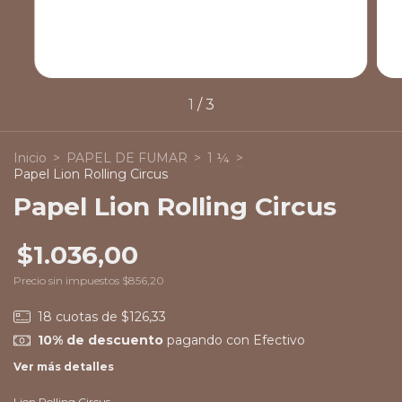
1
/
3
Inicio
>
PAPEL DE FUMAR
>
1 ¼
>
Papel Lion Rolling Circus
Papel Lion Rolling Circus
$1.036,00
Precio sin impuestos
$856,20
18
cuotas de
$126,33
10% de descuento
pagando con Efectivo
Ver más detalles
Lion Rolling Circus