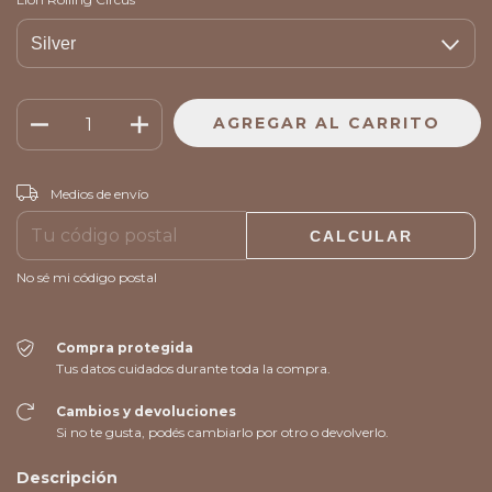
CAMBIAR CP
Entregas para el CP:
Medios de envío
CALCULAR
No sé mi código postal
Compra protegida
Tus datos cuidados durante toda la compra.
Cambios y devoluciones
Si no te gusta, podés cambiarlo por otro o devolverlo.
Descripción