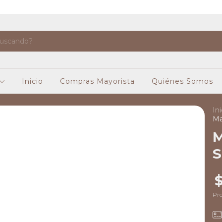
Inicio
Compras Mayorista
Quiénes Somos
Ini
Ma
M
S
$
Pre