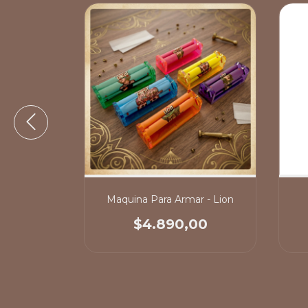
Armar
Maquina Para Armar - Lion
00
$4.890,00