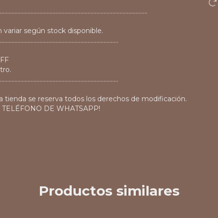
...............................................................................................
 variar según stock disponible.
.................................................................................
OFF
tro.
.................................................................................
a tienda se reserva todos los derechos de modificación.
O TELÉFONO DE WHATSAPP!
Productos similares