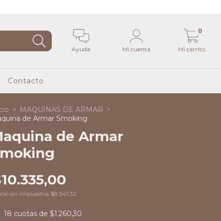
0
Ayuda
Mi cuenta
Mi carrito
Contacto
cio
>
MAQUINAS DE ARMAR
>
quina de Armar Smoking
aquina de Armar
moking
10.335,00
cio sin impuestos
$8.541,32
18
cuotas de
$1.260,30