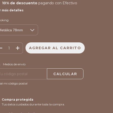
10% de descuento
pagando con Efectivo
r más detalles
oking
CAMBIAR CP
regas para el CP:
Medios de envío
CALCULAR
sé mi código postal
Compra protegida
Tus datos cuidados durante toda la compra.