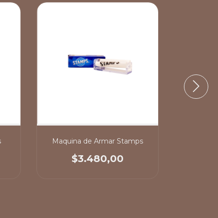
s
Maquina de Armar Stamps
Maquin
$3.480,00
$