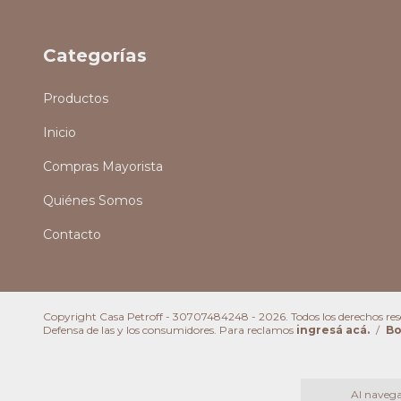
Categorías
Productos
Inicio
Compras Mayorista
Quiénes Somos
Contacto
Copyright Casa Petroff - 30707484248 - 2026. Todos los derechos res
Defensa de las y los consumidores. Para reclamos
ingresá acá.
/
Bo
Al navegar