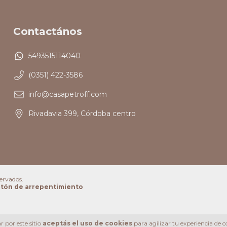
Contactános
5493515114040
(0351) 422-3586
info@casapetroff.com
Rivadavia 399, Córdoba centro
ervados.
tón de arrepentimiento
 por este sitio
aceptás el uso de cookies
para agilizar tu experiencia de 