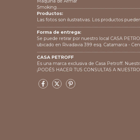
Maquina de Armar
Smoking...............................................................................................
Productos:
Las fotos son ilustrativas. Los productos pueden
..............................................................................................................
Forma de entrega:
Se puede retirar por nuestro local CASA PETR
ubicado en Rivadavia 399 esq. Catamarca - Cen
..............................................................................................................
CASA PETROFF
Es una marca exclusiva de Casa Petroff. Nuestr
¡PODÉS HACER TUS CONSULTAS A NUESTR