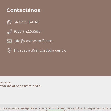
Contactános
5493515114040
(0351) 422-3586
info@casapetroff.com
Rivadavia 399, Córdoba centro
ervados.
tón de arrepentimiento
 por este sitio
aceptás el uso de cookies
para agilizar tu experiencia de 