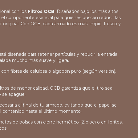
sional con los
Filtros OCB
. Diseñados bajo los más altos
on el componente esencial para quienes buscan reducir las
abor original. Con OCB, cada armado es más limpio, fresco y
tá diseñada para retener partículas y reducir la entrada
calada mucho más suave y ligera.
con fibras de celulosa o algodón puro (según versión),
iltros de menor calidad, OCB garantiza que el tiro sea
o se apague.
ecesaria al final de tu armado, evitando que el papel se
 contenido hasta el último momento.
atos de bolsas con cierre hermético (Ziploc) o en libritos,
cos.