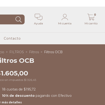
0
Ayuda
Mi cuenta
Mi carrito
Contacto
cio
>
FILTROS
>
Filtros
>
Filtros OCB
iltros OCB
1.605,00
cio sin impuestos
$1.326,45
18
cuotas de
$195,72
10% de descuento
pagando con Efectivo
r más detalles