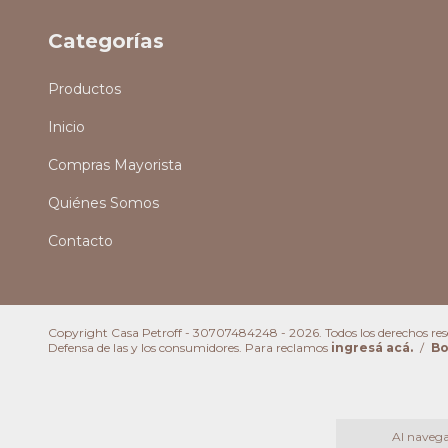
Categorías
Productos
Inicio
Compras Mayorista
Quiénes Somos
Contacto
Copyright Casa Petroff - 30707484248 - 2026. Todos los derechos res
Defensa de las y los consumidores. Para reclamos
ingresá acá.
/
Bo
Al navegar