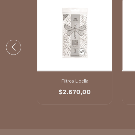
mps
Filtros Libella
00
$2.670,00