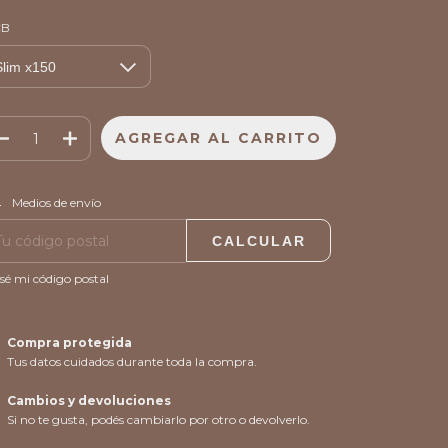
CB
CAMBIAR CP
regas para el CP:
Medios de envío
CALCULAR
sé mi código postal
Compra protegida
Tus datos cuidados durante toda la compra.
Cambios y devoluciones
Si no te gusta, podés cambiarlo por otro o devolverlo.