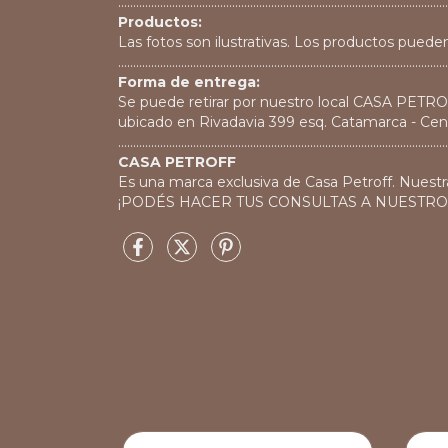
..............................................................................................................
Productos:
Las fotos son ilustrativas. Los productos pueden
..............................................................................................................
Forma de entrega:
Se puede retirar por nuestro local CASA PETR
ubicado en Rivadavia 399 esq. Catamarca - Cen
..............................................................................................................
CASA PETROFF
Es una marca exclusiva de Casa Petroff. Nuestr
¡PODÉS HACER TUS CONSULTAS A NUESTR