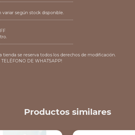
.................................................................................
 variar según stock disponible.
.................................................................................
OFF
tro.
.................................................................................
a tienda se reserva todos los derechos de modificación.
O TELÉFONO DE WHATSAPP!
Productos similares