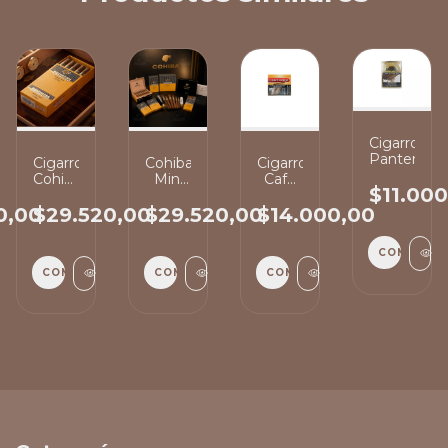
Cigarros
Panter
Cigarro
Cohiba
Cigarros
Cohiba
Mini
Café
$11.00
o
Mini
White
Cream
-
0,00
$29.520,00
$29.520,00
$14.000,00
Cigarro
COMPRAR
COMPRAR