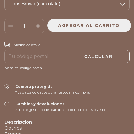
CAMBIAR CP
Entregas para el CP:
Medios de envío
CALCULAR
No sé mi código postal
Compra protegida
Tus datos cuidados durante toda la compra.
Cambios y devoluciones
Si no te gusta, podés cambiarlo por otro o devolverlo.
Descripción
Cigarros