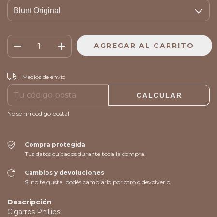
CAMBIAR CP
Entregas para el CP:
Medios de envío
CALCULAR
No sé mi código postal
Compra protegida
Tus datos cuidados durante toda la compra.
Cambios y devoluciones
Si no te gusta, podés cambiarlo por otro o devolverlo.
Descripción
Cigarros Phillies