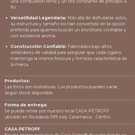
una combustión lenta y un tiro constante de principio a
fin.
Versatilidad Legendaria:
Más allá de disfrutarse solos,
su estructura y tamaño los han convertido en la opción
preferida para quienes buscan un envoltorio confiable y
con excelente aroma.
Construcción Confiable:
Fabricados bajo altos
estándares de calidad para asegurar que cada cigarro
mantenga la misma frescura y firmeza característica de
la marca.
................................................................................................................................................
Productos:
Las fotos son ilustrativas. Los productos pueden variar
según stock disponible.
................................................................................................................................................
Forma de entrega:
Se puede retirar por nuestro local CASA PETROFF
ubicado en Rivadavia 399 esq. Catamarca - Centro.
................................................................................................................................................
CASA PETROFF
Es una marca exclusiva de Casa Petroff. Nuestra tienda se